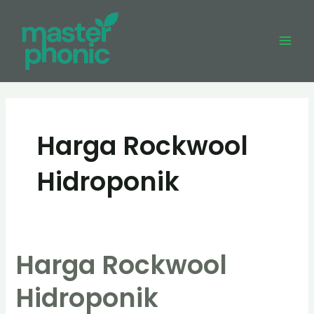
Skip
to
content
Mai
Men
Harga Rockwool
Hidroponik
Harga Rockwool
Hidroponik