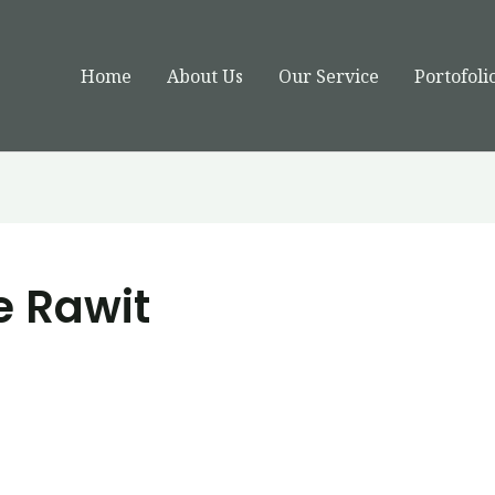
Home
About Us
Our Service
Portofoli
e Rawit