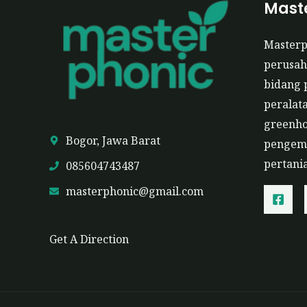
Maste
Master
perusah
bidang 
peralat
greenho
Bogor, Jawa Barat
pengemb
pertani
085604743487
masterphonic@gmail.com
Get A Direction