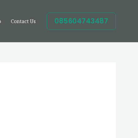
085604743487
o
Contact Us