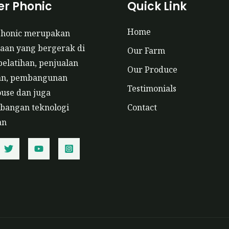
r Phonic
Quick Link
Home
phonic merupakan
aan yang bergerak di
Our Farm
pelatihan, penjualan
Our Produce
an, pembangunan
Testimonials
use dan juga
angan teknologi
Contact
an