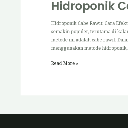
Hidroponik C
Hidroponik Cabe Rawit: Cara Efek
semakin populer, terutama di kal
metode ini adalah cabe rawit. Da
menggunakan metode hidroponik, 
Hidroponik
Read More »
Cabe
Rawit