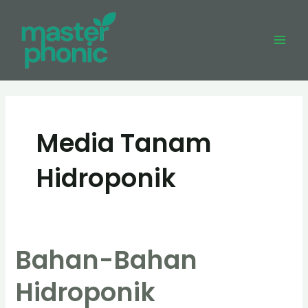
Skip
to
content
Mai
Men
Media Tanam
Hidroponik
Bahan-Bahan
Hidroponik