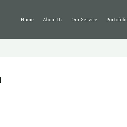
Home
About Us
Our Service
Portofoli
n