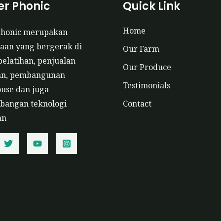
r Phonic
Quick Link
Home
phonic merupakan
aan yang bergerak di
Our Farm
pelatihan, penjualan
Our Produce
an, pembangunan
Testimonials
use dan juga
angan teknologi
Contact
an