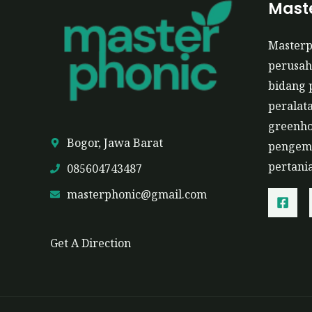
Maste
Master
perusah
bidang 
peralat
greenho
Bogor, Jawa Barat
pengemb
pertani
085604743487
masterphonic@gmail.com
Get A Direction