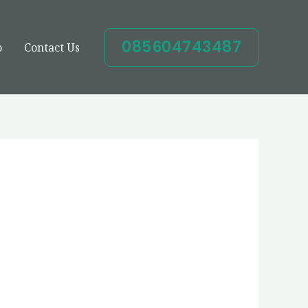
085604743487
o
Contact Us