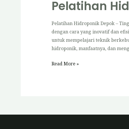
Pelatihan Hi
Pelatihan Hidroponik Depok – Ti
dengan cara yang inovatif dan ef
untuk mempelajari teknik berkebu
hidroponik, manfaatnya, dan menga
Pelatihan
Read More »
Hidroponik
Depok