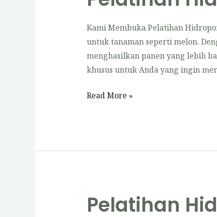
Kami Membuka Pelatihan Hidropon
untuk tanaman seperti melon. Den
menghasilkan panen yang lebih ba
khusus untuk Anda yang ingin men
Pelatihan
Read More »
Hidroponik
Melon
Pelatihan Hi