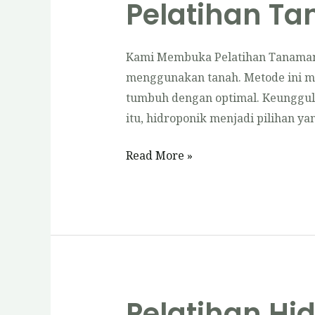
Pelatihan T
Kami Membuka Pelatihan Tanaman 
menggunakan tanah. Metode ini me
tumbuh dengan optimal. Keunggulan
itu, hidroponik menjadi pilihan y
Pelatihan
Read More »
Tanaman
Hidroponik
Pelatihan Hi