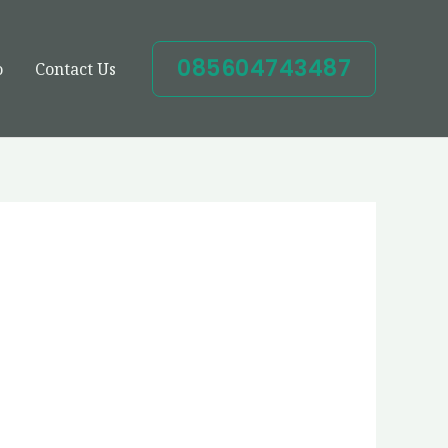
085604743487
o
Contact Us