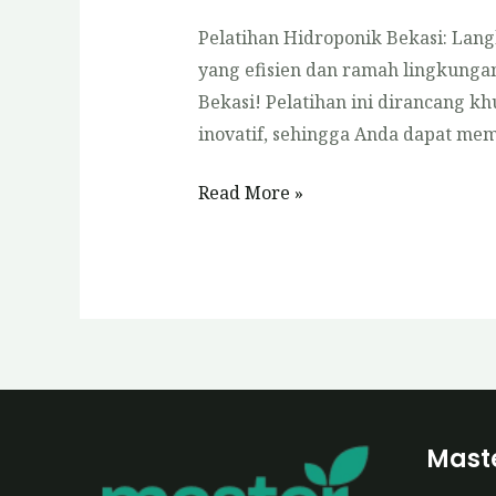
Pelatihan Hidroponik Bekasi: Lan
yang efisien dan ramah lingkun
Bekasi! Pelatihan ini dirancang 
inovatif, sehingga Anda dapat me
Pelatihan
Read More »
Hidroponik
Bekasi
Maste