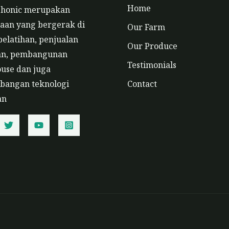
Home
phonic merupakan
aan yang bergerak di
Our Farm
pelatihan, penjualan
Our Produce
an, pembangunan
Testimonials
use dan juga
angan teknologi
Contact
an