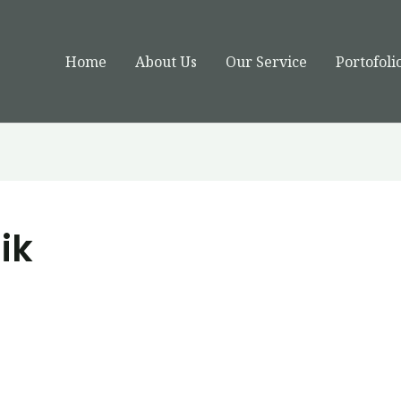
Home
About Us
Our Service
Portofoli
ik