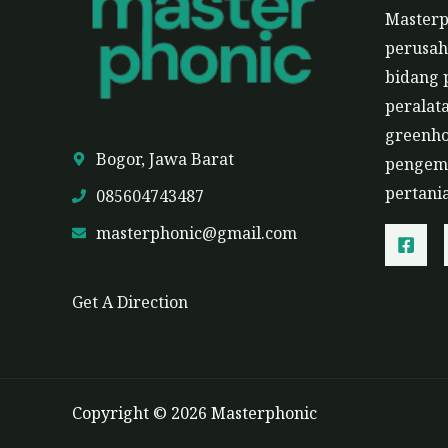
Master
perusah
bidang 
peralat
greenho
Bogor, Jawa Barat
pengemb
pertani
085604743487
masterphonic@gmail.com
Get A Direction
Copyright © 2026 Masterphonic