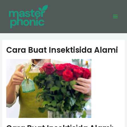
Skip
to
content
Mai
Men
Cara Buat Insektisida Alami