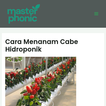
Skip
to
content
Mai
Men
Cara Menanam Cabe
Hidroponik