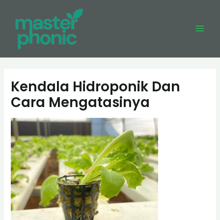
Skip
to
content
Mai
Men
Kendala Hidroponik Dan
Cara Mengatasinya