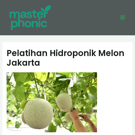
Skip
to
content
Mai
Men
Pelatihan Hidroponik Melon
Jakarta