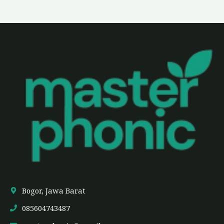
Bogor, Jawa Barat
085604743487