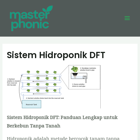
Skip
to
content
Mai
Men
Sistem Hidroponik DFT
Sistem Hidroponik DFT: Panduan Lengkap untuk
Berkebun Tanpa Tanah
Hidroponik adalah metode bercocok tanam tanpa